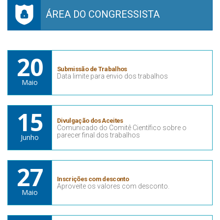
ÁREA DO CONGRESSISTA
20
Submissão de Trabalhos
Data limite para envio dos trabalhos
Maio
15
Divulgação dos Aceites
Comunicado do Comitê Científico sobre o
parecer final dos trabalhos
Junho
27
Inscrições com desconto
Aproveite os valores com desconto.
Maio