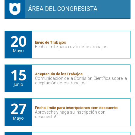
ÁREA DEL CONGRESISTA
20
Envio de Trabajos
Fecha límite para envío de los trabajos
Mayo
15
Aceptación de los Trabajos
Comunicación de la Comisión Científica sobre la
aceptación de los trabajos
Junio
27
Fecha límite para inscripciones com descuento
Aproveche y haga su inscripción con
descuento!
Mayo